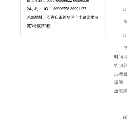
白天电话：0311-86998822 86996558
24小时： 0311-86996558 86991133
总部地址：石家庄市裕华区仓丰路栗水清
苑3号底商3楼
D
时间可
约40
后与
望阁、
唐歌舞