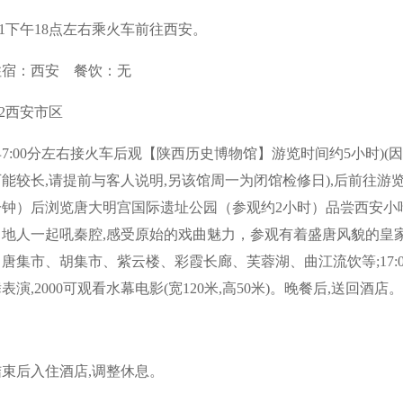
D1下午18点左右乘火车前往西安。
住宿：西安 餐饮：无
2西安市区
早7:00分左右接火车后观【陕西历史博物馆】游览时间约5小时)(
能较长,请提前与客人说明,另该馆周一为闭馆检修日),后前往游
分钟）后浏览唐大明宫国际遗址公园（参观约2小时）品尝西安小吃
当地人一起吼秦腔,感受原始的戏曲魅力，参观有着盛唐风貌的皇家
唐集市、胡集市、紫云楼、彩霞长廊、芙蓉湖、曲江流饮等;17:0
表演,2000可观看水幕电影(宽120米,高50米)。晚餐后,送回酒店。
结束后入住酒店,调整休息。