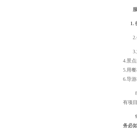
4.景
5.用
6.导
有项
务必