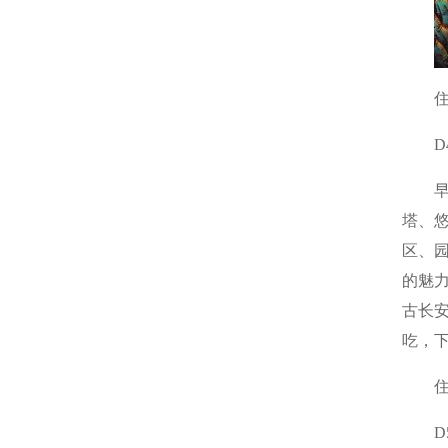
D
塔、悠
区、园
的魅力
古长安
吃，