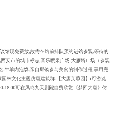
因该馆现免费放,故需在馆前排队预约进馆参观,等待的
览西安市的城市标志,音乐喷泉广场-大雁塔广场（参观
-牛羊内泡馍,亲自掰馍参与美食的制作过程,享用完
园林文化主题仿唐建筑群-【大唐芙蓉园】(可游览
0-18:00可在凤鸣九天剧院自费欣赏《梦回大唐》仿