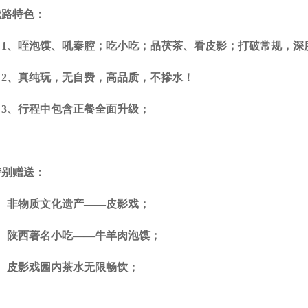
线路特色：
1、咥泡馍、吼秦腔；吃小吃；品茯茶、看皮影；打破常规，深度
2、真纯玩，无自费，高品质，不摻水！
3、行程中包含正餐全面升级；
特别赠送：
1、非物质文化遗产——皮影戏；
2、陕西著名小吃——牛羊肉泡馍；
3、皮影戏园内茶水无限畅饮；