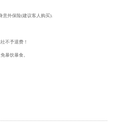
身意外保险(建议客人购买).
我社不予退费！
避免暴饮暴食。