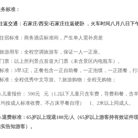
服务标准：
往返交通：石家庄/西安/石家庄往返硬卧 ，火车时间八月八日下
2.住宿标准：商务酒店标准间，产生单人需补房差
3.旅游用车：全程空调旅游车，保证一人一正座。
点门票：以上所列景点首道大门票（未含景区内电瓶车）。
餐标准：3早3正，正餐包含一正自助餐，一正泡馍，一正团餐，
游标准：全程优秀中文导游。7.旅游购物：全程无购物；
8.儿童报价： 590元 元（1.2以下儿童只含车费，导费和餐
目均按成人标准收费。不占床早餐自理） 1、2米以上同成人。
9.退费标准：65岁以上现退180元/人（65岁以上游客持有效
如实告知游客）。