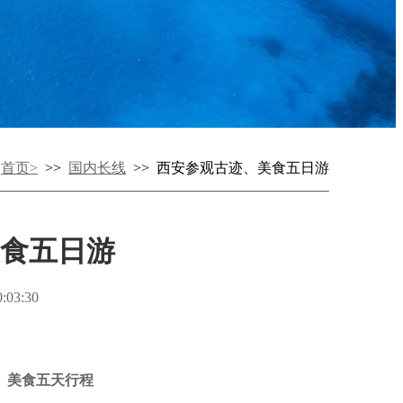
：
首页>
>>
国内长线
>> 西安参观古迹、美食五日游
食五日游
03:30
夏文明
、美食
五天
行程