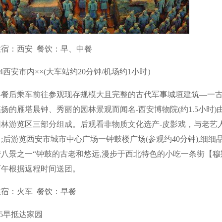
住宿：西安 餐饮：早、中餐
4西安市内××(大车站约20分钟/机场约1小时）
早餐后乘车前往参观现存规模大且完整的古代军事城垣建筑—一古城
扬的雁塔晨钟、秀丽的园林景观而闻名-西安博物院(约1.5小时
林游览区三部分组成。后观看非物质文化选产-皮影戏，与老艺人
;后游览西安市城市中心广场一钟鼓楼广场(参观约40分钟),细
八景之一“钟鼓的古老和悠远,漫步于西北特色的小吃一条街【穆
下午根据返程时间送团。
住宿：火车 餐饮：早餐
D5早抵达家园