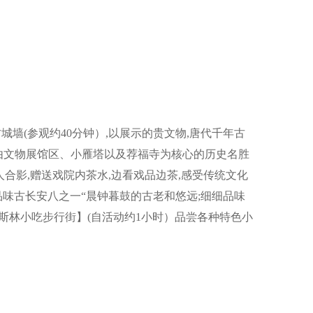
墙(参观约40分钟）,以展示的贵文物,唐代千年古
)由文物展馆区、小雁塔以及荐福寺为核心的历史名胜
合影,赠送戏院内茶水,边看戏品边茶,感受传统文化
细品味古长安八之一“晨钟暮鼓的古老和悠远;细细品味
斯林小吃步行街】(自活动约1小时）品尝各种特色小