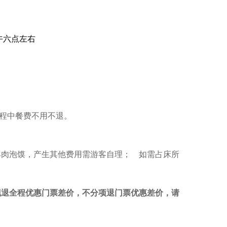
午六点左右
行程中餐费不用不退。
，含羊肉泡馍，产生其他费用需游客自理； 如需占床所
证件现退全程优惠门票差价，不分项退门票优惠差价，请