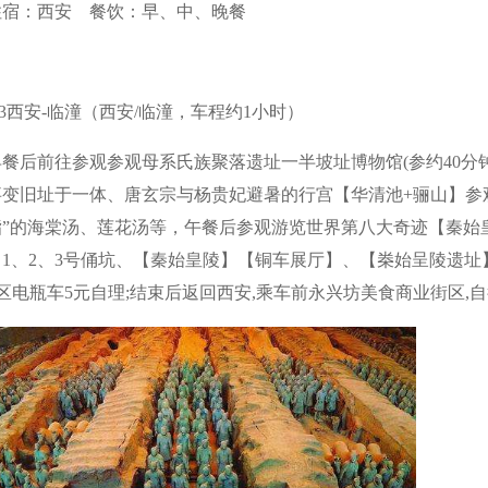
住宿：西安 餐饮：早、中、晚餐
3西安-临潼（西安/临潼，车程约1小时）
早餐后前往参观参观母系氏族聚落遗址一半坡址博物馆(参约40分
变旧址于一体、唐玄宗与杨贵妃避暑的行宫【华清池+骊山】参观约
”的海棠汤、莲花汤等，午餐后参观游览世界第八大奇迹【秦始皇
】1、2、3号俑坑、【秦始皇陵】【铜车展厅】、【桊始呈陵遗址
景区电瓶车5元自理;结束后返回西安,乘车前永兴坊美食商业街区,