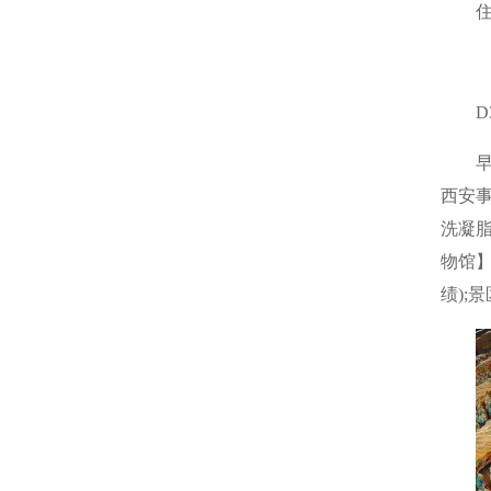
D
西安事
洗凝脂
物馆
绩);