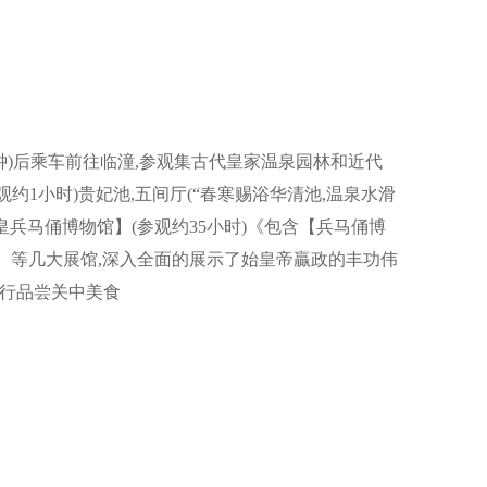
钟)后乘车前往临潼,参观集古代皇家温泉园林和近代
1小时)贵妃池,五间厅(“春寒赐浴华清池,温泉水滑
兵马俑博物馆】(参观约35小时)《包含【兵马俑博
】等几大展馆,深入全面的展示了始皇帝贏政的丰功伟
自行品尝关中美食