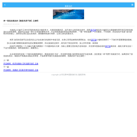
最新动态
来一场说走就走的【秦皇岛亲子游】之旅吧
2018-06-03 00:43:04
当前的人们鉴于工作中呈现的各种压力都非常大，长期克制着的话，说不准什么时间就会发作，因而
亲子游
项目的小编意见大家能够利用节假日的时刻挑
选出去游览调理。旅游可以说是一种十分享受的事情才对，不过传统旅游的率由旧章的情势，一模一样的道路，“上车睡觉，下车拍照，回去啥也不知道”成为游
客诉苦的核心，因而切记我们是去发泄的，要推翻传统旅行情势，让自己游玩的更欢乐。
然而 游历的话就可以涉及到怎么才会在旅行的进程中有备无患，全身心享用这难得的调理机会。在此
亲子游
小编特意整理了一下旅行时需要重视的困难。
【出去玩最为重要的旅游药包切记要随身携带。外出旅游的过程中，因为到了陌生的环境，加上舟车劳顿，体质稍
此刻不过整理出一个小编以为最为要紧的一个问题来指示大家，实际上需要注意的地方还有老多，河北青年国旅在组织
亲子游
项目前，能给大家专业说一
下这方面疑惑的。因而选取我们，能够宽心。
出去游览有时还有一个疑问在困扰着我们，那就是游览‘天价’，河北青年国旅 游历带给你的不仅是实惠，况且更是一种“智慧”的旅游方式。如果您有了游
览放松想法，倘使你不情愿多花钱去买罪受，不如来青年旅行社挑选你的精明、优惠的亲子游之旅吧！
上一篇:
开启精明、经济实惠的【河北蜜月游】之旅
下一篇:
开启精明、优惠的【石家庄青年旅游】之旅
copyright @河北青年国际旅行社 版权所有