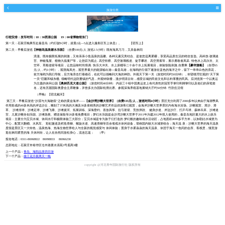
旅游分类
行程安排：
发车时间：18：30西清公园 19：00省博物馆东门
第一天：石家庄晚乘车赴秦皇岛（约行驶8小时，凌晨2点—5点进入服务区车上休息）。 【宿车上】
第二天：早餐后游览
【神秘岛温泉嬉水乐园
】
（自费100元/人 游览2.5小时）既有海风习习，又具备林间
浪漫。既有极限拓展的刺激，又有亲亲小鱼温泉的温馨。各种元素完美结合、是使您远离雾霾，享受高品质生活的绝佳首选。高科技-玻璃迷
宫、神秘鬼屋、植物大战僵尸等，让您叹为观止. 高空软桥、高空玻璃栈道、徒手攀岩、高空滑索等，展示勇敢者风采. 特色水上高尔夫、太
空环、草船借箭等项目，让您品味时尚情调. 快乐大冲关、水上滚桶等二十余个水上拓展项目，体验惊险刺激.自费乘
【豪华游船】
（自理65
元/人，约1小时），观渤海风光，观世界最大的能源输出港---秦皇岛港，在海鸥的引领下遨游在蓝色的海洋之中，留下一串串白色的浪花，
前方海鸥为我们导航，后方海浪击打着礁石，在此可以领略到大海的神韵。外观天下第一关（游览时间约50分钟），仰望雄浑壮观的“天下第
一关”巨匾和镇东楼, 领略明代边防重镇的气息，外观钟鼓楼，漫步明清古街，感受古城的民俗文化和古朴厚重的民风。后浏览第一个以奥运
为主题的休闲公园
【奥林匹克大道公园】
（游览时间40分钟） 内设三十组中国奥运史上有代表性的冠军手掌印和脚掌印以及他们的亲笔签
名，还有历届国际奥委会主席雕像，并曾多次办国际轮滑比赛。参观深海养殖基地展销大厅约50分钟. 竹韵生活馆
（早晚）【宿北戴河】
第三天：早餐后游览“沙漠与大海吻痕”之称的黄金海岸——
【金沙湾沙雕大世界】（自费135元/人，游览时间4小时）
景区充分利用了2000多年以来由于海潮季风
作用形成的40多米高的岸边沙丘，雕刻了37米高的大佛及30多座精美的沙雕艺术作品供游客们观赏，金海岸沙雕大世界景区内有海水浴场、沙雕观赏、滑沙、滑
草、 沙滩排球、沙滩足球、沙滩飞碟、沙滩拔河、拓展训练、深海垂钓、喜放风筝、拉弓射箭、竞技摔跤、 健身步道、岸边沙疗、打乒乓球、森林吊床、沙滩迷
宫、儿童沙雕自创乐园、沙滩急救、赠送保险等20多项免费项目；梦幻水乐园是金沙湾沙雕大世界于2011年兴建2012年投入使用的，秦皇岛地区最大的水上娱乐
项目：主要分为宝贝水城、休闲水疗和极限体验三大部分；宝贝水城是专为孩子们打造的 梦幻般的趣味戏水活动区，占地面积4000多平方米，以加勒比水城堡为
中心，配置大翻桶、水风车、 彩虹隧道及鳄鱼滑梯、螺旋水道、高速滑梯等百余项戏水休闲设备，堪称国内较大水城堡组合；海天温 泉：沙雕大世界的海天温泉
度假是景区又一大特色，温泉热海、热海生物世界给人与全新的视觉感受与 休闲体验；置身于水雾袅袅的海天温泉、休憩于海天一色间的会所、客栈里，惬意游
逛在林间雾里的海 天休闲街，让人在自然间放松身心，流连忘返； （早）
报名电话：0311-86968822 86998833 86966230
总部地址：石家庄市裕华区仓丰路栗水清苑3号底商3楼
上一个产品：
青岛、海阳品质四日游
下一个产品：
曲江花月夜两天一晚
copyright @河北青年国际旅行社 版权所有