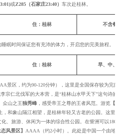
:01)
或
Z285（石家庄23:40）
车次赴桂林。
住：桂林
不含餐
的睡眠时间保证您有充沛的体力，开启您的完美旅程。
住：桂林
早、中、晚
AA景区，约为90-120分钟），这里是全国保存较为完好的明
统李宗仁北伐军的大本营，是“桂林山水甲天下”这句诗的真正出
、众山之王
独秀峰
，感受帝王之尊的王者风范。游览
【訾洲·象
洲上，和象山隔江相望，是桂林年轻又古老的公园。这里江山会
化、旅游、休闲为一体的综合性公园。在訾洲可以180°观赏
生态风景区】
AAAA（约2小时）。此处是中国一个由地下涌泉