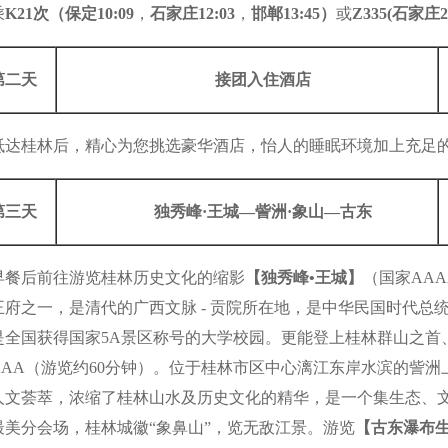
乘
K21次（保定10:09
，
石家庄12:03
，
邯郸13:45）
或
Z335(石家庄23
第二天
接团入住酒店
抵达桂林后，精心为您挑选豪华酒店，怡人的睡眠环境加上充足
第三天
独秀峰·王城—訾洲·象山—古东
早餐后前往游览桂林历史文化的缩影
【独秀峰•王城】
（国家AAA
王府之一，是清代的广西文脉 - 贡院所在地，是中华民国时代总
是全国获得国家5A景区称号的大学校园。更能登上桂林群山之首
AAA（游览约60分钟）。位于桂林市区中心漓江东岸水滨的訾
人文荟萃，浓缩了桂林山水及历史文化的精华，是一个集生态、文
最美分会场，桂林城徽“象鼻山”，览无敌江景。游览
【古东瀑布