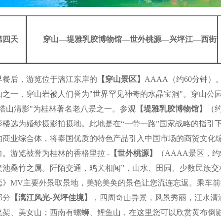
第四天
穿山—堤雅乳胶博物馆—世外桃源—兴坪江—西街
早餐后，游览位于漓江东岸的
【穿山景区】
AAAA（约60分钟
山之一，穿山岩被人们誉为"世界罕见神奇的水晶宝洞"。穿山公
"塔山清影"为桂林著名老八景之一。参观
【堤雅乳胶博物馆】
（
影楼选为婚纱摄影拍摄地。此地是在“一带一路”国家战略的指引
的商业综合体，将泰国优质的特色产品引入中国市场的商贸文化
力。游览被誉为桂林的香格里拉 -
【世外桃源】
（AAAA景区，
美池桑竹之属。阡陌交通，鸡犬相闻”，山水、田园、少数民族交
恋》MV主要外景取景地，美轮美奂的景色让您流连忘返。乘车
部分
【漓江
风光-
兴坪佳境】
，四周奇山异景，风景秀丽，江水清
笔架、美女山；西南有螺蛳、鲤鱼山，在这里您可以欣赏黄布倒影