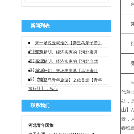
新闻列表
来一场说走就走的【秦皇岛亲子游】
之旅吧
开启精明、经济实惠的【河北蜜月
游】之旅
开启精明、经济实惠的【河北自驾
游】之旅
忘记一切，来场爽爽哒【承德蜜月
游】之旅
【秦皇岛青年旅游】之旅首选【青年
旅行社】，放心
代藩
处，
联系我们
山】
景，
河北青年国旅
春晚