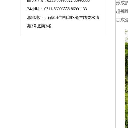
白天电话：0311-86998822 86996558
形成
24小时： 0311-86996558 86991133
起裤
总部地址：石家庄市裕华区仓丰路栗水清
古东
苑3号底商3楼