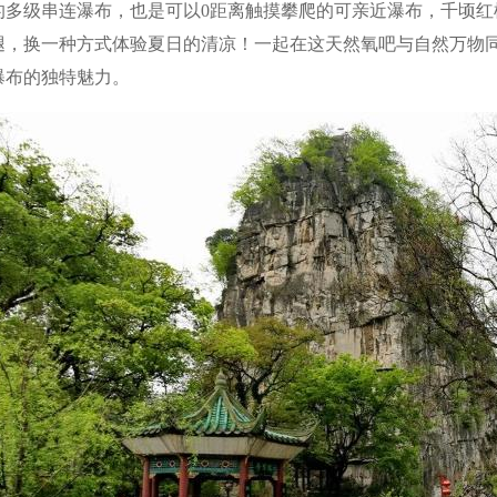
的多级串连瀑布，也是可以0距离触摸攀爬的可亲近瀑布，千顷
腿，换一种方式体验夏日的清凉！一起在这天然氧吧与自然万物
瀑布的独特魅力。