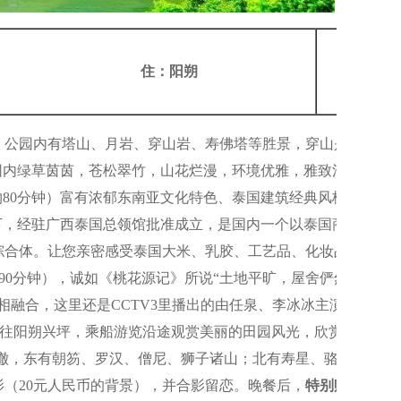
早、
住：阳朔
中、
）。公园内有塔山、月岩、穿山岩、寿佛塔等胜景，穿山是桂林
园内绿草茵茵，苍松翠竹，山花烂漫，环境优雅，雅致清
约80分钟）富有浓郁东南亚文化特色、泰国建筑经典风格，被
下，经驻广西泰国总领馆批准成立，是国内一个以泰国商品为
综合体。让您亲密感受泰国大米、乳胶、工艺品、化妆品的神
约90分钟），诚如《桃花源记》所说“土地平旷，屋舍俨然，有
相融合，这里还是CCTV3里播出的由任泉、李冰冰主演的《康
前往阳朔兴坪，乘船游览沿途观赏美丽的田园风光，欣赏漓江的
澈，东有朝笏、罗汉、僧尼、狮子诸山；北有寿星、骆驼山；
（20元人民币的背景），并合影留恋。晚餐后，
特别赠送
由