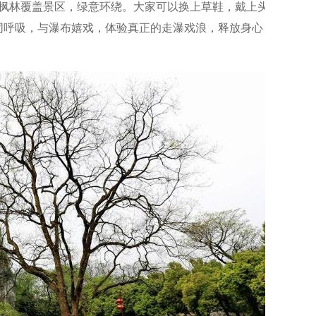
红枫林覆盖景区，绿意环绕。大家可以换上草鞋，戴上头盔，挽
同呼吸，与瀑布嬉戏，体验真正的走瀑戏浪，释放身心，感受