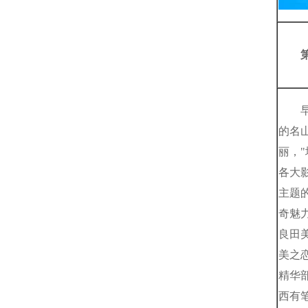
的名
丽，
各大
主题
奇魅
良田
美之
精华
西有