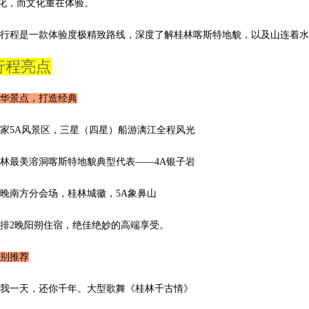
化，而文化重在体验。
行程是一款体验度极精致路线，深度了解桂林喀斯特地貌，以及山连着水
行程亮点
华景点，打造经典
家5A风景区，三星（四星）船游漓江全程风光
林最美溶洞喀斯特地貌典型代表——4A银子岩
晚南方分会场，桂林城徽，5A象鼻山
排2晚阳朔住宿，绝佳绝妙的高端享受。
别推荐
我一天，还你千年。大型歌舞《桂林千古情》