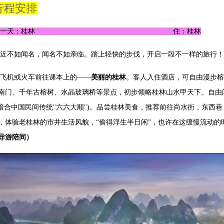
行程安排
第一天：桂林 住：桂林
近不如闻名，闻名不如亲临。踏上轻快的步伐，开启一段不一样的旅行！
飞机或火车前往课本上的——
美丽的桂林
。客人入住酒店，可自由漫步榕
南门、千年古榕树、水晶玻璃桥等景点，初步领略桂林山水甲天下。自由
米(暗合中国民间传统"六六大顺")。品尝桂林美食，推荐前往尚水街，东
，体验老桂林的市井生活风貌，“偷得浮生半日闲”，也许在这缓慢流动的
导游陪同）