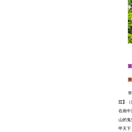
乘
早
江】
（
在画中
山的鬼
甲天下