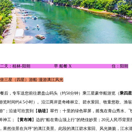
第二天：桂林-阳朔 早 船餐 X 住：阳朔
坐三星（四星）游船·漫游漓江风光
餐后，专车送您前往磨盘山码头（约50分钟）乘三星豪华船游览（
乘四星
游览时间约4.5小时）。沿江两岸是奇峰林立、碧水萦回、牧童悠歌、渔
游”；沿途可欣赏到【
杨堤
】翠竹：十里的绿色翠屏，摇曳在青山秀水、
斧神工；【
黄布滩
】边的“船在青山顶上行”的绝佳妙景；20元人民币背
，果然佳景在兴坪”的漓江美景。此段的漓江碧水萦回、风光旖旎，江水