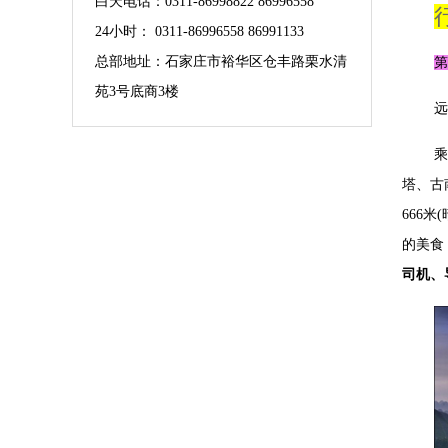
白天电话：0311-86998822 86996558
24小时： 0311-86996558 86991133
总部地址：石家庄市裕华区仓丰路栗水清
苑3号底商3楼
远
乘
塔、古
666
的美食
司机、