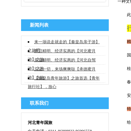
一种文
此
新闻列表
精
来一场说走就走的【秦皇岛亲子游】
之旅吧
开启精明、经济实惠的【河北蜜月
国
游】之旅
开启精明、经济实惠的【河北自驾
桂
游】之旅
忘记一切，来场爽爽哒【承德蜜月
游】之旅
【秦皇岛青年旅游】之旅首选【青年
春
旅行社】，放心
安
联系我们
特
给
河北青年国旅