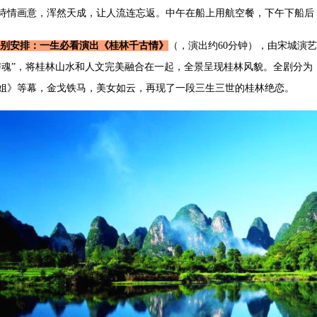
诗情画意，浑然天成，让人流连忘返。中午在船上用航空餐，下午下船后
别安排：
一生必看演出
《桂林千古情》
（，演出约60分钟），由宋城演
与魂”，将桂林山水和人文完美融合在一起，全景呈现桂林风貌。全剧分
姐》等幕，金戈铁马，美女如云，再现了一段三生三世的桂林绝恋。