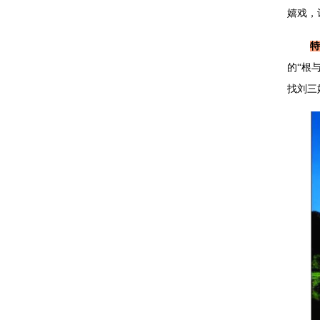
嬉戏，
特
的“根
找刘三