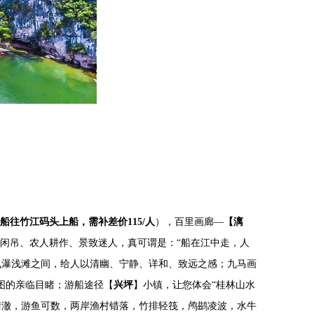
船往竹江码头上船，
需补差价115/人
），百里画廊—
【漓
翁闲吊、农人耕作、景致迷人，真可谓是：“船在江中走，人
飞瀑浅滩之间，给人以清幽、宁静、详和、致远之感；九马画
景图的亲临目睹；游船途径【
兴坪
】小镇，让您体会“桂林山水
清澈，游鱼可数，两岸渔村错落，竹排轻筏，鸬鹚凌波，水牛