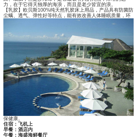
力，在于它得天独厚的海浪，而且是老少皆宜的浪。
【乳胶】欧贝斯100%纯天然乳胶床上用品，产品具有防菌防
尘螨、透气、弹性好等特点，能有效改善人体睡眠质量，环
保健康。
住宿：飞机上
早餐：酒店内
午餐：海盛海鲜餐厅