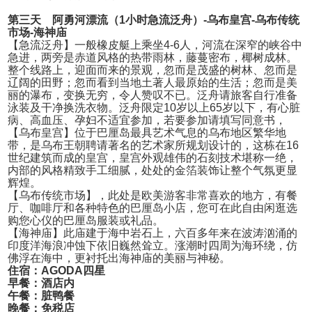
第三天 阿勇河漂流（1小时急流泛舟）-乌布皇宫-乌布传统
市场-海神庙
【急流泛舟】一般橡皮艇上乘坐4-6人，河流在深窄的峡谷中
急进，两旁是赤道风格的热带雨林，藤蔓密布，椰树成林。
整个线路上，迎面而来的景观，忽而是茂盛的树林、忽而是
辽阔的田野；忽而看到当地土著人最原始的生活；忽而是美
丽的瀑布，变换无穷，令人赞叹不已。泛舟请旅客自行准备
泳装及干净换洗衣物。泛舟限定10岁以上65岁以下，有心脏
病、高血压、孕妇不适宜参加，若要参加请填写同意书，
【乌布皇宫】位于巴厘岛最具艺术气息的乌布地区繁华地
带，是乌布王朝聘请著名的艺术家所规划设计的，这栋在16
世纪建筑而成的皇宫，皇宫外观雄伟的石刻技术堪称一绝，
内部的风格精致手工细腻，处处的金箔装饰让整个气氛更显
辉煌。
【乌布传统市场】，此处是欧美游客非常喜欢的地方，有餐
厅、咖啡厅和各种特色的巴厘岛小店，您可在此自由闲逛选
购您心仪的巴厘岛服装或礼品。
【海神庙】此庙建于海中岩石上，六百多年来在波涛汹涌的
印度洋海浪冲蚀下依旧巍然耸立。涨潮时四周为海环绕，仿
佛浮在海中，更衬托出海神庙的美丽与神秘。
住宿：AGODA四星
早餐：酒店内
午餐：脏鸭餐
晚餐：免税店