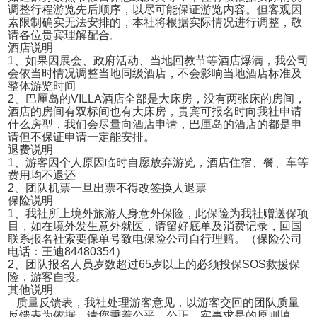
调整行程游览先后顺序，以尽可能保证游览内容。但客观因
素限制确实无法安排的，本社将根据实际情况进行调整，敬
请各位贵宾理解配合。
酒店说明
1、如果因展会、政府活动、当地回教节等酒店爆满，我公司
会依当时情况调整当地同级酒店，不会影响当地酒店标准及
整体游览时间
2、巴厘岛的VILLA酒店全部是大床房，没有两张床的房间，
酒店的房间有双标间也有大床房，贵宾可报名时向我社申请
什么房型，我们会尽量向酒店申请，巴厘岛的酒店的都是申
请但不保证申请一定能安排。
退费说明
1、游客因个人原因临时自愿放弃游览，酒店住宿、餐、车等
费用均不退还
2、团队机票一旦出票不得改签换人退票
保险说明
1、我社所上境外旅游人身意外保险，此保险为我社赠送保项
目，如在境外发生意外就医，请留好底单及消费记录，回国
联系报名社索要保单号致电保险公司自行理赔。（保险公司
电话：王迪84480354）
2、团队报名人员岁数超过65岁以上的必须投保SOS救援保
险，游客自投。
其他说明
质量反馈表，我社处理游客意见，以游客交回的团队质量
反馈表为依据，请您秉着公平、公正、实事求是的原则填