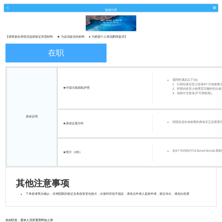
旅游分类
【请根据自身情况选择签证所需材料 ★ 为必须提供的材料 ● 为根据个人情况酌情提供】
在职
需同时满足以下3点:
1、行程结束后至少还有6个月有效期;
★中国大陆因私护照
2、护照内应至少有两页完整的空白签
3、须有中文签名(不可用铅笔)。
身份证明
回国后还在有效期的身份证正反面复
★身份证复印件
近6个月内的2寸(3.5cmx4.5cm)
★照片（2张）
其他注意事项
下单前请再次确认：非洲国家的签证业务政策变化较大，出签时间也不稳定，请各位申请人提前申请，签证未出，请勿出机票
自由职业，退休人员所需资料如上表