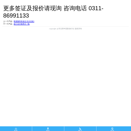
更多签证及报价请现询 咨询电话 0311-
86991133
上一个产品：
喀麦隆商务签证[北京送签]
下一个产品：
曲江花月夜两天一晚
copyright @河北青年国际旅行社 版权所有




首页
地址
电话
短信