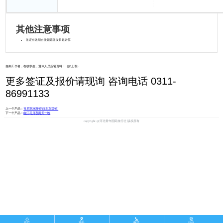
其他注意事项
签证有效期自使领馆签发日起计算
自由工作者，在校学生，退休人员所需资料：（如上表）
更多签证及报价请现询 咨询电话 0311-
86991133
上一个产品：
肯尼亚旅游签证[北京送签]
下一个产品：
曲江花月夜两天一晚
copyright @河北青年国际旅行社 版权所有




首页
地址
电话
短信