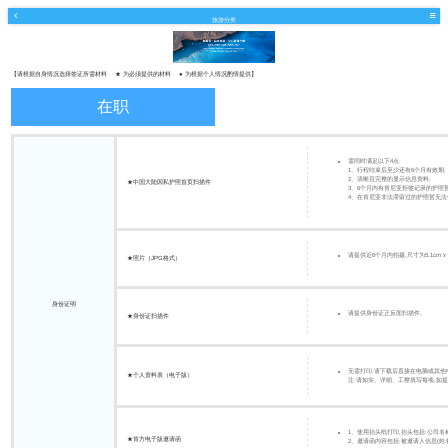
旅游分类
【请根据自身情况选择签证所需材料 ★ 为必须提供的材料 ● 为根据个人情况酌情提供】
在职
需同时满足以下4点:
1、行程结束后至少还有6个月有效期;
2、清晰且完整的显示信息资料;
★中国大陆因私护照首页扫描件
3、6个月内有肯尼亚拒签记录的护照
4、在肯尼亚非法滞留过的护照暂无法
请提供近6个月内拍摄,尺寸为5.1cm 
★照片（JPG格式）
身份证明
请提供身份证正反面扫描件。
★身份证扫描件
无需打印,请下载后直接在电脑或其他
★个人资料表（电子版）
注:请如实、详细、工整填写每项,如
1、使用抬头纸打印,抬头包括:公司名
★肯方电子版邀请函
2、邀请函内容包括:被邀请人信息(