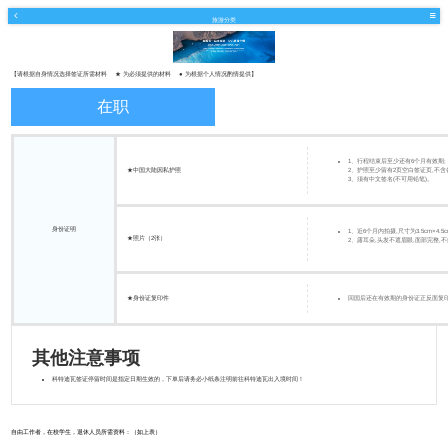
旅游分类
【请根据自身情况选择签证所需材料 ★ 为必须提供的材料 ● 为根据个人情况酌情提供】
在职
1、行程结束后至少还有6个月有效期
★中国大陆因私护照
2、护照至少留有2页空白签证页,不含
3、须有中文签名(不可用铅笔)。
身份证明
1、近6个月内拍摄,尺寸为3.5cm×4.
★照片（2张）
2、露耳朵,头发不遮眉眼,面部完整,
★身份证复印件
回国后还在有效期的身份证正反面复
其他注意事项
科特迪瓦签证停留时间是指定日期生效的，下单后请务必小纸条注明前往科特迪瓦出入境时间！
自由工作者，在校学生，退休人员所需资料：（如上表）