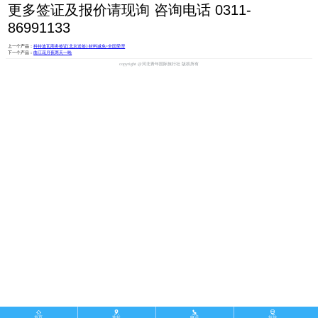
更多签证及报价请现询 咨询电话 0311-
86991133
上一个产品：
科特迪瓦商务签证[北京送签]·材料减免+全国受理
下一个产品：
曲江花月夜两天一晚
copyright @河北青年国际旅行社 版权所有




首页
地址
电话
短信