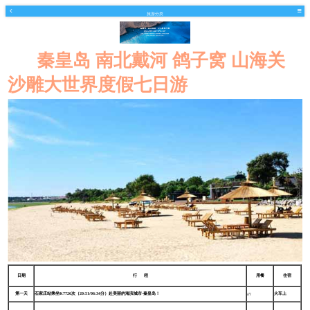
旅游分类
秦皇岛 南北戴河 鸽子窝 山海关
沙雕大世界度假七日游
日期
行 程
用餐
住宿
第一天
石家庄站乘坐K7726次（20:51/06:34分）赴美丽的海滨城市-秦皇岛！
火车上
///