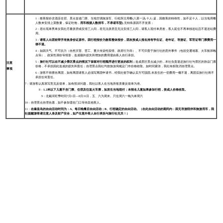
1：散客报价含酒店住宿、景点首道门票、当地空调旅游车、行程所注用餐(八菜一汤,十人/桌，因散客的特殊性，如不足十人，以当地用餐
人数来安排上菜数量，保证吃饱，
用车根据人数排车，不承诺车型)
,无特殊原因不开发票；
2：若出现单男单女我社尽量拼房或安排三人间，若无法拼房且无法安排三人间，请客人现付单房差，客人延住不再单独送站且不退送站费
用。
3：
请客人出团前带齐有效身份证原件。因行程报价为散客整体报价，团友按成人报名持有学生证、老年证、导游证、军官证等门票费用一
律不退。
4：如因天气、不可抗力（自然灾害、罢工、重大传染性疫情、政府行为等）、不可归责于旅行社的意外事件（包括交通堵塞、火车航班晚
点等）、政策性调价等情形，造成额外损失和增加的费用需由客人自行承担。
5：
旅行社可以在不减少景区景点的情况下保留对行程顺序进行更改的权利；
造成景区景点减少的，本社负责退还旅行社与景区的协议门票
注意
价格，不承担因此造成的损失和责任；自理景点我社均按旅游局规定门市价格收取。如时间紧张，我社有权取消自理景点。
事项
6：游客不得擅自离团，如有离团请客人必须写离团申请书，经我社签字确认后方可脱团,未发生的一切费用一概不退，离团后旅行社将不
承担任何责任。
7：请游客认真填写意见反馈单，如有投诉问题，我社以客人在当地所签质量反馈单为准。
8：
1.2米以下儿童不含门票、住宿及往返火车票，如发生当地现付；未报名儿童如果参加行程，按成人价格收取。
9：北戴河旺季时间7月1日—8月31日，五、六为周末。只住周六一晚为单周六
10：自理景点自理自愿，如不参加需在门口等待其他客人。
11：
在秦皇岛的自由活动时间为：A、每日晚餐后自由活动；B、行程确定的自由活动。（在此自由活动的期间内：因无导游陪伴和旅游用车，我
社提醒游客请注意人身及财产安全，如产生意外客人自行承担与旅行社无关！）