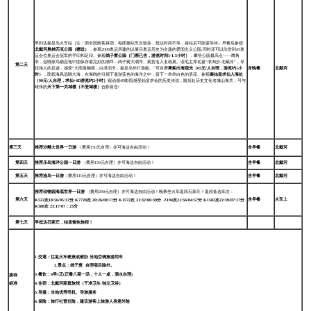
早到达秦皇岛火车站（注：因全国散客拼团，每团接站车次较多，抵达时间不等，接站后可能需等待）早餐后参观
北戴河奥林匹克公园（赠送）
，参观2008奥运所建的以展示奥运历史为主题的爱国主义公园,同时还可以欣赏到45奥
运会位奥运会冠军的手印和足印。参观
鸽子窝公园（门票已含，游览时间1-1.5小时）
，攀登公园最高点——鹰角
亭，远眺候鸟栖息地中国保存最完好的潮坪—鸽子窝大潮坪。观赏名人名画展。读毛主席名篇“浪淘沙-北戴河”，寻
第二天
找伟人的足迹，感受“大雨落幽燕，白浪滔天，秦皇岛外打渔船。”可自费
乘船出海观光（65元/人自理，游览约1小
含晚餐
北戴河
时）
，面抚海风远眺大海，在海鸥的引领下遨游蓝色的海洋之中，留下一串串白色的浪花。参观
秦始皇求仙入海处
（90元/人自理，求仙+4D游览约2小时）
观动感4D影院感受始皇求仙的历史传说，随后赴历史文化名城山海关，可与
雄伟的
天下第一关城楼（不登城楼）
合影留念!
第三天
推荐沙雕大世界一日游
（费用150元自理）亦可海边自由活动！
含早餐
北戴河
第四天
推荐乐岛海洋公园一日游
（费用150元自理）亦可海边自由活动！
含早餐
北戴河
第五天
推荐渔岛一日游
（费用110元自理）亦可海边自由活动！
含早餐
北戴河
推荐动物园海底世界一日游
（费用200元自理）亦可海边自由活动！晚乘坐火车返回石家庄！返程备选车次：
第六天
含早餐
火车上
K522
次18:56/05:37分 K7728次 20:26/08:17分 K1572次 21:32/06:39分 Z194次21:56/04:57分 K1582次22:39/07:17分
K388次 23:17/07：23分
第七天
早抵达石家庄，结束愉快旅程！
1.
交通：往返火车硬座或硬卧 当地空调旅游用车
2.
景点：鸽子窝 自理项目除外。
3.
餐饮：4早1正(正餐八菜一汤，十人一桌，酒水自理)
接待
4.
住宿：北戴河家庭旅馆（干净卫生 独立卫浴）
标准
5.
导服：当地优秀司机、导游服务
6.
保险：旅行社责任险，建议游客上旅游人身意外险