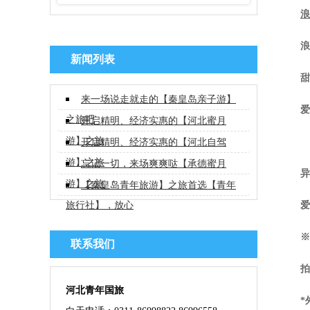
浪
浪
新闻列表
甜
来一场说走就走的【秦皇岛亲子游】
爱
之旅吧
开启精明、经济实惠的【河北蜜月
游】之旅
开启精明、经济实惠的【河北自驾
游】之旅
忘记一切，来场爽爽哒【承德蜜月
异
游】之旅
【秦皇岛青年旅游】之旅首选【青年
爱
旅行社】，放心
※
联系我们
拍
河北青年国旅
*