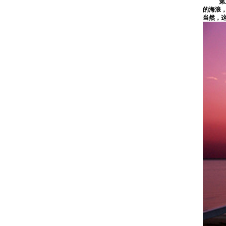
第
的海浪
当然，