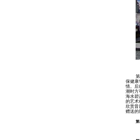
第
保健康
情
。
后
潮时方
海水碧
的艺术
欣赏昔
赠送的
第