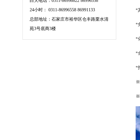
白天电话：0311-86998822 86996558
24小时： 0311-86996558 86991133
*
总部地址：石家庄市裕华区仓丰路栗水清
*
苑3号底商3楼
*
*
*
※
※