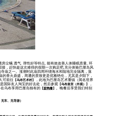
菌房尘螨
.
透气
.
弹性好等特点
,
能有效改善人体睡眠质量
,
环
暇接
，赶快趁这次难得的假期一次购足吧
,
充分体验巴厘岛风
的寺庙之一。涨潮时此庙四周环绕海水和陆地完全隔离，落
庙的香火鼎盛，周遭的景致更是优雅绝伦，尤其是夕阳下，
人可前往
，此地为巴厘岛艺术重镇（闻名世界
【乌布艺术村】
是国际友人淘宝的好去处，然后参观
，
【乌布皇宫（外观）】
餐在乌布享用巴厘岛独有的
。晚餐后享受我们特别
【
脏鸭餐
】
、无车、无导游）