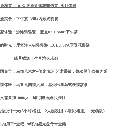
漫布置：101朵浪漫玫瑰花瓣佈置+蜜月蛋糕
漫美食：下午茶+Villa内烛光晚餐
蜜体验：沙滩骑骆驼、蓝点blue point下午茶
的时光：库塔洋人街慢慢游+LULU SPA享受花瓣浴
经典赠送：蜜月湾俱乐部
国集市：乌布艺术村+传统市场 艺术重镇，体验民间砍价之乐
情体验：乌鲁瓦图情人崖，感受巴厘岛式爱情故事
只需要加1000/人，即可赠送婚纱摄影
婚纱到半天(3小时)备注：2人起发团（与系列团拼，无领队）
外拍用车*全程120张拍摄光盘母带全赠