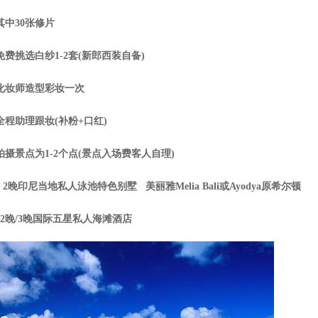
其中30张修片
免费挑选白纱1-2套(新郎西装自备)
化妆师造型彩妆一次
全程助理跟妆(补粉+口红)
拍摄景点为1-2个点(景点入场费客人自理)
 2晚印尼当地私人泳池特色别墅 美丽雅Melia Bali或Ayodya原希尔顿
2晚/3晚国际五星私人海滩酒店