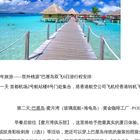
年旅游——世外桃源”巴厘岛双飞6日游行程安排:
一天:首都机场2号航站楼8号门处集合，搭香港航空公司飞机经香港转机
第二天
:巴厘岛
-
蜜月湾（玻璃底船+海龟岛）-黄金咖啡工厂 -PO
早餐后前往【蜜月湾俱乐部】，这里将给予您最真实的夏日体验。在
或纹身彩绘刺身（2选1）等活动，您还可以穿上巴厘岛传统的服装拍照