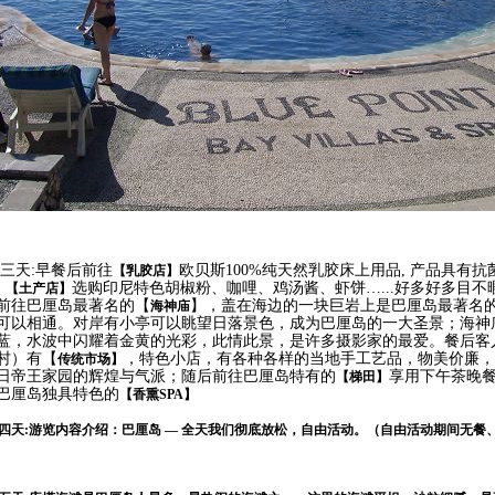
三天:早餐后前往
欧贝斯
100%
纯天然乳胶床上用品
,
产品具有抗
【乳胶店】
!
选购印尼特色
胡椒粉、咖哩、鸡汤酱、虾饼
…...
好多好多
目不
【土产店】
前往巴厘岛最著名的【
】，盖在海边的一块巨岩上是巴厘岛最著名
海神庙
可以相通。对岸有小亭可以眺望日落景色，成为巴厘岛的一大圣景；海神
蓝，水波中闪耀着金黄的光彩，此情此景，是许多摄影家的最爱。餐后客
村）有【
，特色小店，有各种各样的当地手工艺品，物美价廉，
传统市场】
日帝王家园的辉煌与气派；随后前往巴厘岛特有的
享用下午茶晚
【梯田】
巴厘岛独具特色的
【香熏SPA】
四天:游览内容介绍：
巴厘岛
—
全天我们彻底放松，自由活动。
（自由活动期间无餐