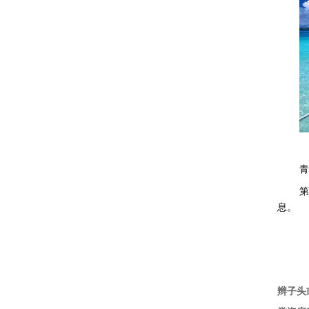
青
第
息。
辫子头