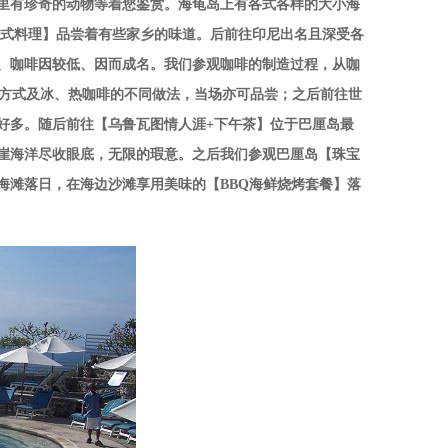
里有珍奇的动物等着您鉴赏。海龟岛上有各式各样的大小海
中式料理】品尝着有些家乡的味道。后前往印尼出名且深受各
郁、咖啡因较低、因而成名。我们参观咖啡的制造过程，从咖
确的冲泡方式及冰、热咖啡的不同做法，当场亦可品尝；之后前往世
宜好多。随后前往【乌鲁瓦图情人涯+下午茶】位于巴厘岛最
崖海洋尽收眼底，无限的瑕意。之后我们参观巴厘岛【珠宝
海滩落日，在海边沙滩享用美味的【BBQ海鲜烧烤套餐】落