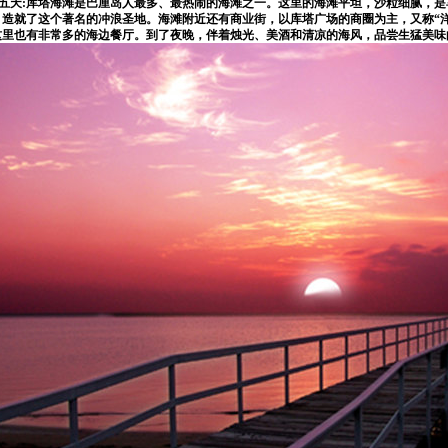
五天:库塔海滩是巴厘岛人最多、最热闹的海滩之一。这里的海滩平坦，沙粒细腻，
，造就了这个著名的冲浪圣地。海滩附近还有商业街，以库塔广场的商圈为主，又称“
这里也有非常多的海边餐厅。到了夜晚，伴着烛光、美酒和清凉的海风，品尝生猛美味