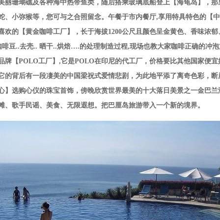
美丽珊瑚礁及各种海中热带鱼类，随后搭乘玻璃底船登上【海龟岛】，那
蛇、小弥猴等，您可与之合照留念。午餐于市内餐厅,享用特具特色的【
喜欢的【黄金咖啡工厂】，长于海拔1200公尺且颜色呈金黄色、香味浓
.咖啡豆..去壳.. 晒干..烘焙….的处理制造过程,现场也教大家咖啡正
品牌【POLO工厂】,它是POLO在印尼的代工厂，价格要比其他国家便
它的背后有一段凄美的中国梁祝式爱情悲剧，为此地平添了离奇色彩，断
心】选购心仪的珠宝首饰，傍晚欣赏世界最美的十大落日美景之一金巴兰
滩、歌手民谣、美食、无限遐想。把巴厘岛旅游带入一个新的境界。