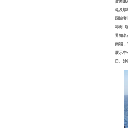
赏海底
龟及蟒
国旅客
啡树.
界知名
南端，
展示中
日、沙