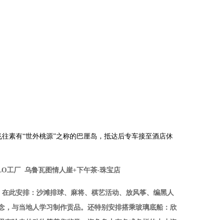
飞往素有“世外桃源”之称的巴厘岛，抵达后专车接至酒店休
LO工厂 乌鲁瓦图情人崖+下午茶-珠宝店
此安排：沙滩排球、麻将、棋艺活动、放风筝、编黑人
留念，与当地人学习制作贡品。还特别安排搭乘玻璃底船：欣